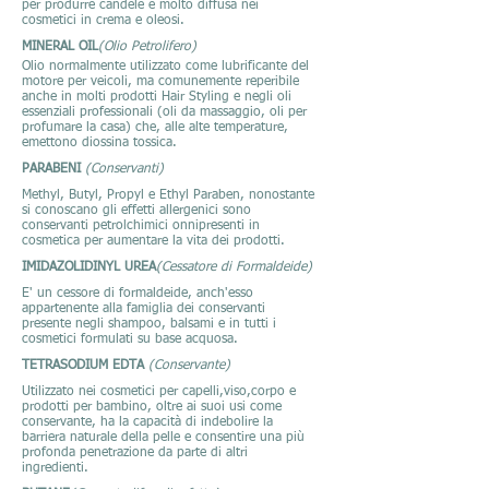
per produrre candele e molto diffusa nei
cosmetici in crema e oleosi.
MINERAL OIL
(Olio Petrolifero)
Olio normalmente utilizzato come lubrificante del
motore per veicoli, ma comunemente reperibile
anche in molti prodotti Hair Styling e negl
i oli
essenziali professionali (oli da massaggio, oli per
profumare la casa) che, alle alte temperature,
emettono diossina tossica.
PARABENI
(Conservanti)
Methyl, Butyl, Propyl e Ethyl Paraben, nonostante
si conoscano gli effetti allergenici sono
conservanti petrolchimici onnipresenti in
cosmetica per aumentare la vita dei prodotti.
IMIDAZOLIDINYL UREA
(Cessatore di Formaldeide)
E' un cessore di formaldeide, anch'esso
appartenente alla famiglia dei conservanti
presente negli shampoo, balsami e in tutti i
cosmetici formulati su base acquosa.
TETRASODIUM EDTA
(Conservante)
Utilizzato nei cosmetici per capelli,viso,corpo e
prodotti per bambino, oltre ai suoi usi come
conservante, ha la capacità di indebolire la
barriera naturale della pelle e consentire una più
profonda penetrazione da parte di altri
ingredienti.