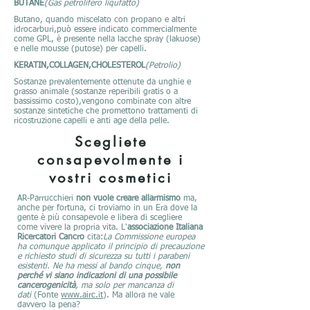
BUTANE
(Gas petrolifero liqufatto)
Butano, quando miscelato con propano e altri
idrocarburi,può essere indicato commercialmente
come GPL, è presente nella lacche spray (lakuose)
e nelle mousse (putose) per capelli.
KERATIN,COLLAGEN,CHOLESTEROL
(Petrolio)
Sostanze prevalentemente ottenute da unghie e
grasso animale (sostanze reperibili gratis o a
bassissimo costo),vengono combinate con altre
sostanze sintetiche che promettono trattamenti di
ricostruzione capelli e anti age della pelle.
Scegliete
consapevolmente i
vostri cosmetici
AR-Parrucchieri
non vuole creare allarmismo
ma,
anche per fortuna, ci troviamo in un Era dove la
gente è più consapevole e libera di scegliere
come vivere la propria vita. L'
associazione Italiana
Ricercatori Cancro
cita:
La Commissione europea
ha comunque applicato il principio di precauzione
e richiesto studi di sicurezza su tutti i parabeni
esistenti. Ne ha messi al bando cinque,
non
perché vi siano indicazioni di una possibile
cancerogenicità
, ma solo per mancanza di
dati
(Fonte
www.airc.it
). Ma allora ne vale
davvero la pena?