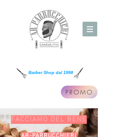
AR Parrucchieri
Barber Shop dal 1998
PROMO
FACCIAMO DEL BENE
AR-PARRUCCHIERI