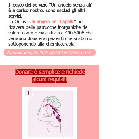
Il costo del servizio "Un angelo senza ali"
è a carico nostro, sono esclusi gli altri
servizi.
La Onlus “
Un angelo per Capello
” ne
ricaverà delle parrucche inorganiche del
valore commerciale di circa 400-500€ che
verranno donate ai pazienti che si stanno
sottoponendo alla chemioterapia.
Prenota il taglio "UN ANGELO SENZA ALI"
Donare è semplice e richiede
alcuni requisiti