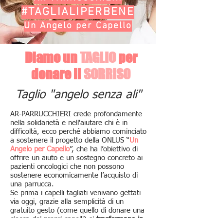
#TAGLIALIPERBENE
Un Angelo per Capello
Diamo un
TAGLIO
per
donare il
SORRISO
Taglio "angelo senza ali"
AR-PARRUCCHIERI crede profondamente
nella solidarietà e nell'aiutare chi è in
difficoltà, ecco perché abbiamo cominciato
a sostenere il progetto della ONLUS “
Un
Angelo per Capello
”, che ha l’obiettivo di
offrire un aiuto e un sostegno concreto ai
pazienti oncologici che non possono
sostenere economicamente l’acquisto di
una parrucca.
Se prima i capelli tagliati venivano gettati
via oggi, grazie alla semplicità di un
gratuito gesto (come quello di donare una