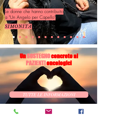
Le donne che hanno contribuito
a "Un Angelo per Capello"
SIMONITA
Un
SOSTEGNO
concreto ai
PAZIENTI
oncologici
TUTTE LE INFORMAZIONI