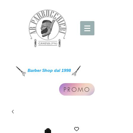
AR Parrucchieri
Barber Shop dal 1998
PROMO