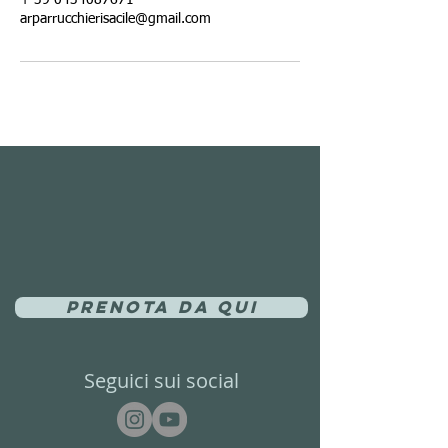
+ 39 0434087671
arparrucchierisacile@gmail.com
Prenota da qui
Seguici sui social