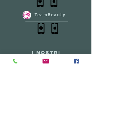
TeamBeauty
I NOSTRI
PARTNERS