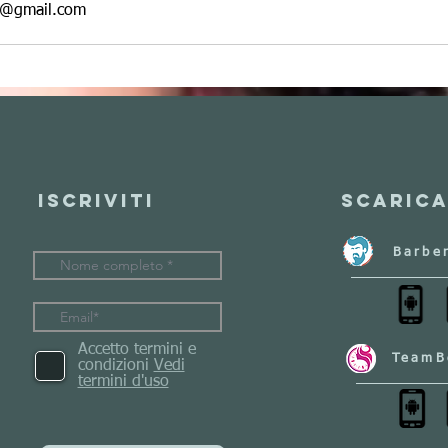
le@gmail.com
Iscriviti
Scarica
Barbe
Accetto termini e
TeamB
condizioni
Vedi
termini d'uso