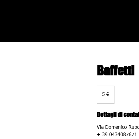
Baffetti
5
euro
5 €
Dettagli di conta
Via Domenico Rupol
+ 39 0434087671