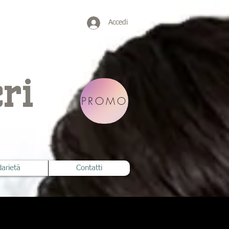
Accedi
ri
PROMO
darietà
Contatti