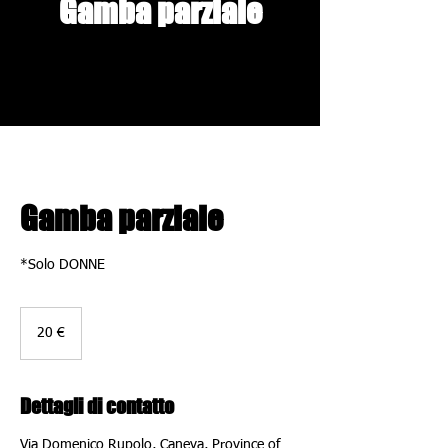
Gamba parziale
Gamba parziale
*Solo DONNE
20
euro
20 €
Dettagli di contatto
Via Domenico Rupolo, Caneva, Province of