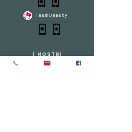
TeamBeauty
I NOSTRI
PARTNERS