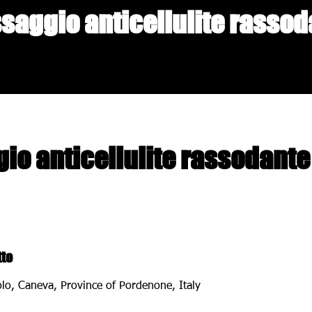
saggio anticellulite rassod
io anticellulite rassodante
tto
o, Caneva, Province of Pordenone, Italy