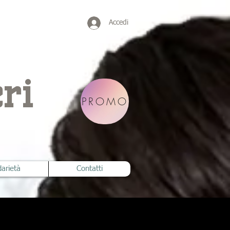
Accedi
ri
PROMO
darietà
Contatti