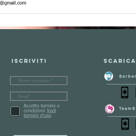
le@gmail.com
Iscriviti
Scarica
Barbe
Accetto termini e
TeamB
condizioni
Vedi
termini d'uso