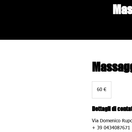
Mas
Massagg
60
euro
60 €
Dettagli di conta
Via Domenico Rupol
+ 39 0434087671