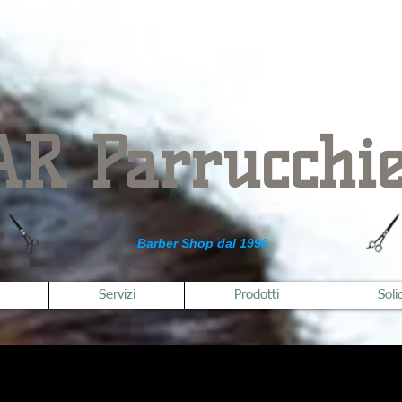
AR Parrucchie
Barber Shop dal 1998
Servizi
Prodotti
Soli