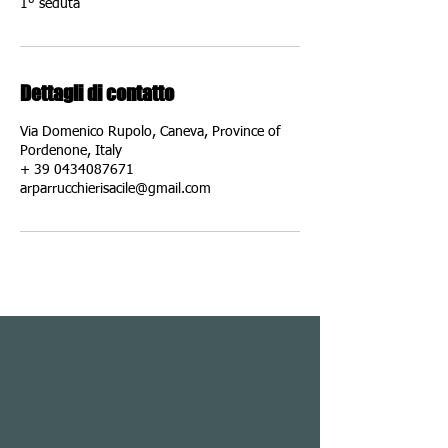
1° seduta
Dettagli di contatto
Via Domenico Rupolo, Caneva, Province of
Pordenone, Italy
+ 39 0434087671
arparrucchierisacile@gmail.com