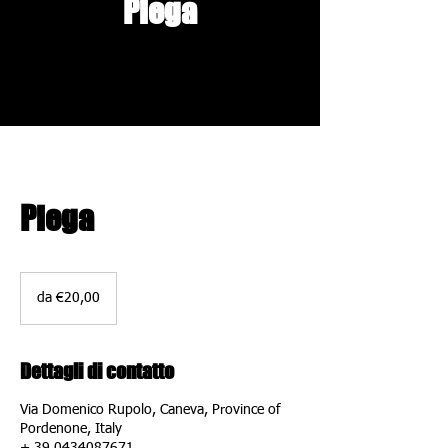
Piega
Piega
da
€20,00
da €20,00
Dettagli di contatto
Via Domenico Rupolo, Caneva, Province of
Pordenone, Italy