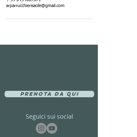
+ 39 0434087671
arparrucchierisacile@gmail.com
Prenota da qui
Seguici sui social