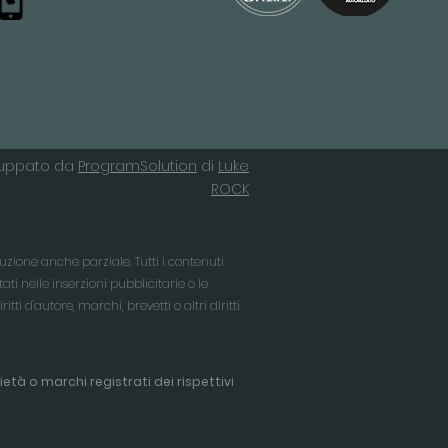
iluppato da
ProgramSolution
di
Luke
ROCK
duzione anche parziale. Tutti i contenuti
tati nelle inserzioni pubblicitarie o le
ti d'autore, marchi, brevetti o altri diritti
età o marchi registrati dei rispettivi