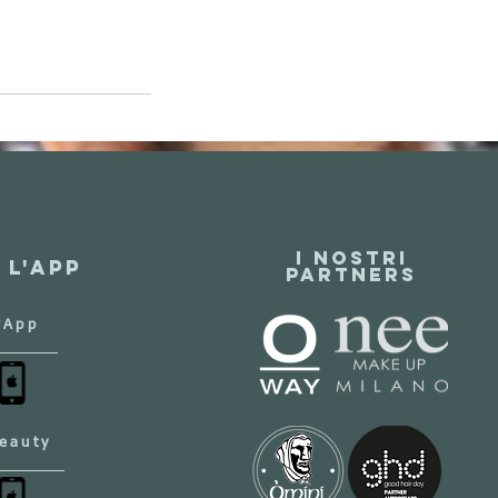
I NOSTRI
 l'app
PARTNERS
rApp
eauty