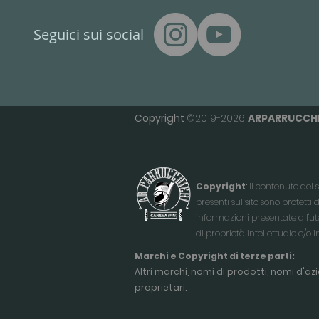
Seguici sui social
Copyright
©2019-2026
ARPARRUCCHI
Copyright
:
Il contenuto del 
presenti sul sito sono protetti 
informazioni presentate all'uten
di proprietà intellettuale e/o i
Marchi e Copyright di terze parti:
Altri marchi, nomi di prodotti, nomi d'az
proprietari.