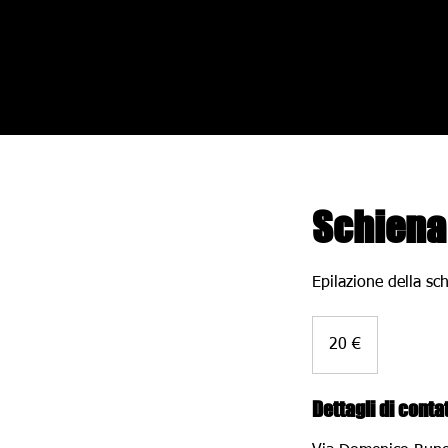
Schiena 
Epilazione della sc
20
euro
20 €
Dettagli di conta