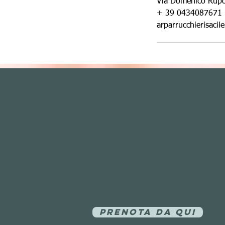
Via Domenico Rupol
+ 39 0434087671
arparrucchierisaci
Prenota da qui