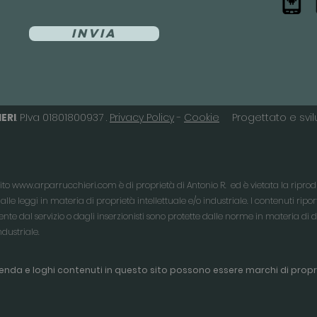
Invia
ERI
. P.Iva 01801800937 .
Privacy Policy
-
Cookie
Progettato e sv
sito
www.arparrucchieri.com
è di proprietà di Antonio R. ed è vietata la ripro
dalle leggi in materia di proprietà intellettuale e/o industriale. I contenuti ripor
te dal servizio o dagli inserzionisti sono protette dalle norme in materia di dirit
ndustriale.
ienda e loghi contenuti in questo sito possono essere marchi di propri