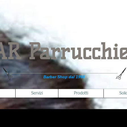
AR Parrucchie
Barber Shop dal 1998
Servizi
Prodotti
Soli