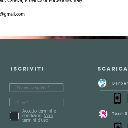
o, Caneva, Province of Pordenone, Italy
le@gmail.com
Iscriviti
Scarica
Barbe
Accetto termini e
TeamB
condizioni
Vedi
termini d'uso