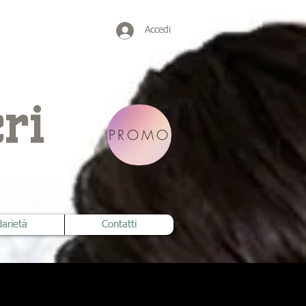
Accedi
ri
PROMO
darietà
Contatti