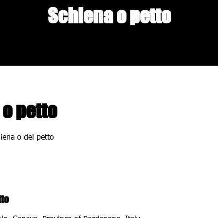
Schiena o petto
o petto
hiena o del petto
tto