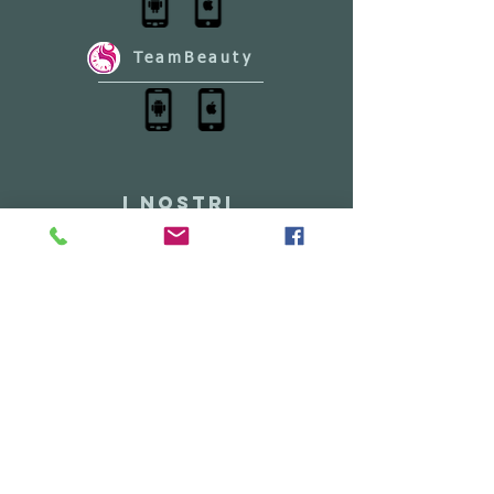
TeamBeauty
I NOSTRI
PARTNERS