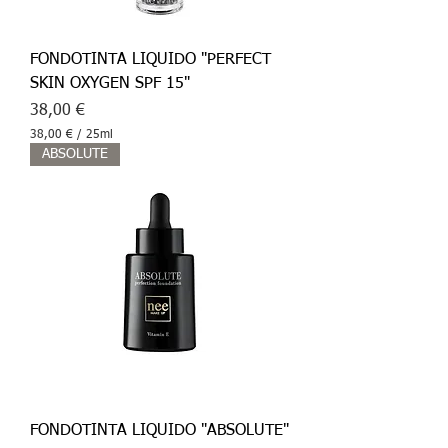
FONDOTINTA LIQUIDO "PERFECT
SKIN OXYGEN SPF 15"
Prezzo
38,00 €
38,00 €
/
25ml
3
ABSOLUTE
8
,
0
0
€
p
e
r
2
5
M
i
l
l
i
l
FONDOTINTA LIQUIDO "ABSOLUTE"
i