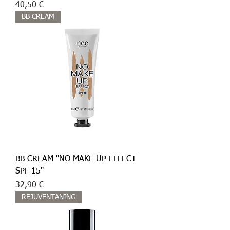
Prezzo
t
40,50 €
r
BB CREAM
i
BB CREAM "NO MAKE UP EFFECT
SPF 15"
Prezzo
32,90 €
REJUVENTANING