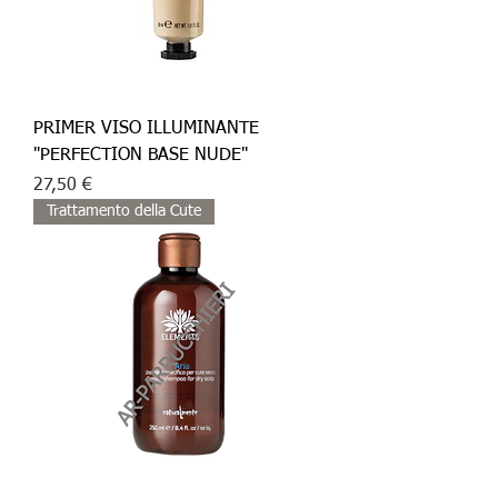
PRIMER VISO ILLUMINANTE
"PERFECTION BASE NUDE"
Prezzo
27,50 €
Trattamento della Cute