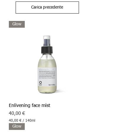
Carica precedente
Glow
Enlivening face mist
Prezzo
40,00 €
40,00 €
/
140ml
4
Glow
0