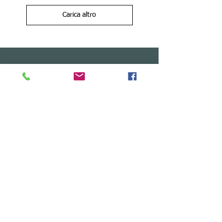
Carica altro
Prenota da qui
Seguici sui social