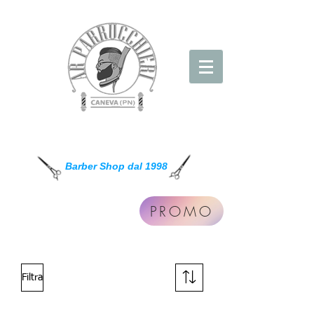
AR Parrucchieri
Barber Shop dal 1998
PROMO
Filtra